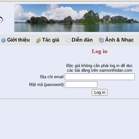
Giới thiệu
Tác giả
Diễn đàn
Ảnh & Nhạc
Log in
Độc giả không cần phải log in để đọc
các bài đăng trên saimonthidan.com
Địa chỉ email
Mật mã (password)