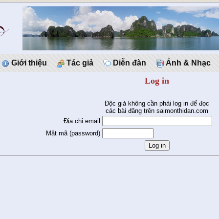
Giới thiệu
Tác giả
Diễn đàn
Ảnh & Nhạc
Log in
Độc giả không cần phải log in để đọc
các bài đăng trên saimonthidan.com
Địa chỉ email
Mật mã (password)