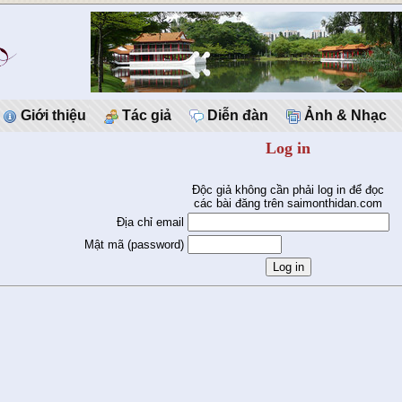
Giới thiệu
Tác giả
Diễn đàn
Ảnh & Nhạc
Log in
Độc giả không cần phải log in để đọc
các bài đăng trên saimonthidan.com
Địa chỉ email
Mật mã (password)