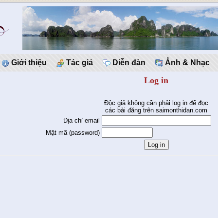
Giới thiệu
Tác giả
Diễn đàn
Ảnh & Nhạc
Log in
Độc giả không cần phải log in để đọc
các bài đăng trên saimonthidan.com
Địa chỉ email
Mật mã (password)