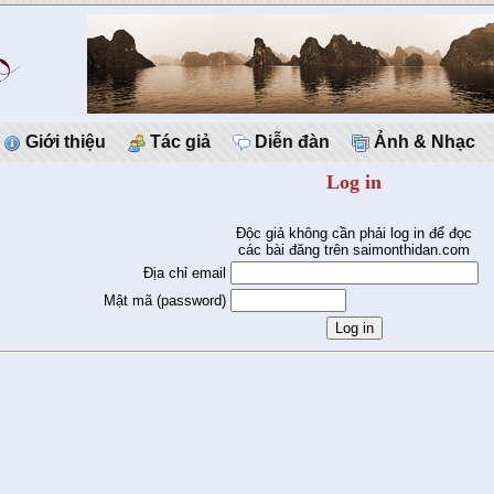
Giới thiệu
Tác giả
Diễn đàn
Ảnh & Nhạc
Log in
Độc giả không cần phải log in để đọc
các bài đăng trên saimonthidan.com
Địa chỉ email
Mật mã (password)