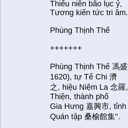
Thiếu niên bão lục ỷ,
Tương kiến tức tri âm
Phùng Thịnh Thế
+++++++
Phùng Thịnh Thế 馮盛世:
1620), tự Tế Chi 濟
之, hiệu Niệm La 念羅, 
Thiện, thành phố
Gia Hưng 嘉興市, tỉnh 
Quán tập 桑榆館集".