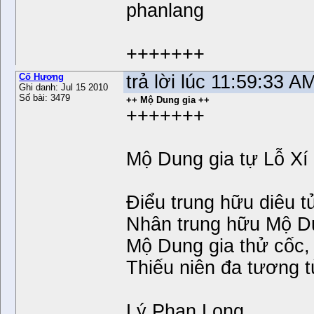
phanlang
+++++++
Cố Hương
trả lời lúc 11:59:33 A
Ghi danh: Jul 15 2010
Số bài: 3479
++ Mộ Dung gia ++
+++++++
Mộ Dung gia tự Lỗ Xí
Điểu trung hữu diêu t
Nhân trung hữu Mộ D
Mộ Dung gia thử cốc,
Thiếu niên đa tương t
Lý Phan Long