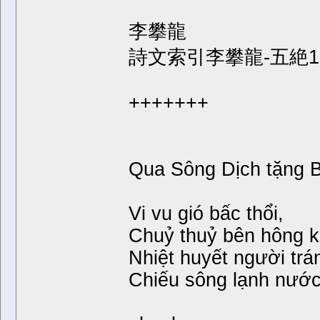
李攀龍
詩文索引李攀龍-五絶1
+++++++
Qua Sông Dịch tặng 
Vi vu gió bấc thổi,
Chuỷ thuỷ bên hông k
Nhiệt huyết người trán
Chiếu sông lạnh nước