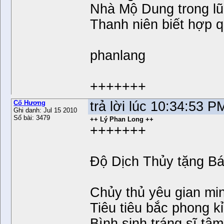
Nhà Mộ Dung trong lũ
Thanh niên biết hợp 
phanlang
+++++++
Cố Hương
trả lời lúc 10:34:53 
Ghi danh: Jul 15 2010
Số bài: 3479
++ Lý Phan Long ++
+++++++
Độ Dịch Thủy tặng B
Chủy thủ yêu gian mi
Tiêu tiêu bắc phong kỉ
Bình sinh tráng sĩ tâm