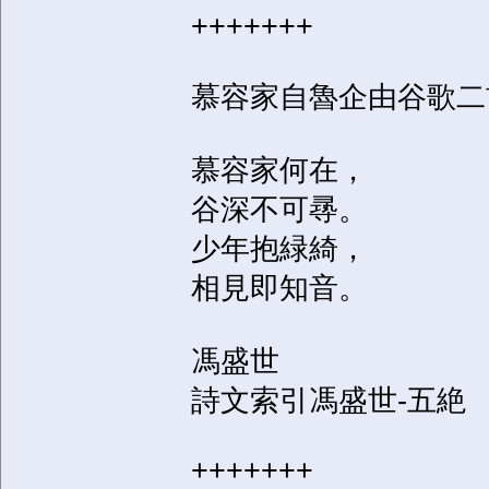
+++++++
慕容家自魯企由谷歌二
慕容家何在，
谷深不可㝷。
少年抱緑綺，
相見即知音。
馮盛世
詩文索引馮盛世-五絶
+++++++