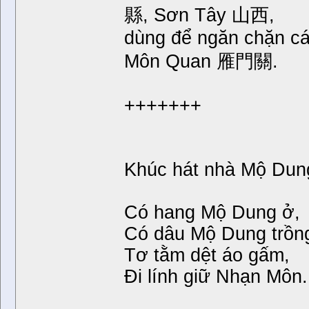
縣, Sơn Tây 山西,
dùng để ngăn chặn c
Môn Quan 雁門關.
+++++++
Khúc hát nhà Mộ Dung
Có hang Mộ Dung ở,
Có dâu Mộ Dung trồn
Tơ tằm dệt áo gấm,
Đi lính giữ Nhạn Môn.