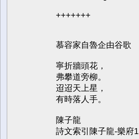
+++++++
慕容家自魯企由谷歌
寧折牆頭花，
弗攀道旁柳。
迢迢天上星，
有時落人手。
陳子龍
詩文索引陳子龍-樂府1