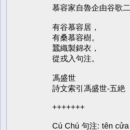
慕容家自魯企由谷歌二
有谷慕容居，
有桑慕容樹。
蠶織製錦衣，
從戎入句注。
馮盛世
詩文索引馮盛世-五絶
+++++++
Cú Chú 句注: tên cửa ả