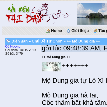
Home
Giới thiệu
Tác 
Diễn đàn
»
Chủ Ðề Tự Chọn
» ++ Mộ Dung gia ++
Cố Hương
gởi lúc 09:48:39 AM, 
Ghi danh: Jul 15 2010
Số bài: 3479
++ Mộ Dung gia ++
+++++++
Mộ Dung gia tự Lỗ Xí 
Mộ Dung gia hà tại,
Cốc thâm bất khả tầm