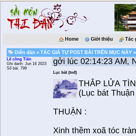
Home
Giới thiệu
Tác 
Diễn đàn
»
TÁC GIẢ TỰ POST BÀI TRÊN MỤC NÀY
»
Lê công Tiến
gởi lúc 02:14:23 AM, 
Ghi danh: Jun 16 2023
Số bài: 799
Lục bát (tnđ)
THẮP LỬA TÌ
(Lục bát Thuận
THUẬN :
Xinh thềm xoã tóc tràn