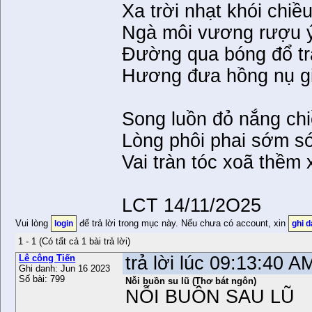
Xa trời nhạt khói chiề
Ngà môi vương rượu ý
Đường qua bóng đổ t
Hương đưa hồng nụ gi
Song luồn đỏ nắng ch
Lòng phôi phai sớm s
Vai tràn tóc xoã thềm x
LCT 14/11/2O25
Vui lòng
để trả lời trong mục này. Nếu chưa có account, xin
login
ghi 
1 - 1 (Có tất cả 1 bài trả lời)
Lê công Tiến
trả lời lúc 09:13:40 
Ghi danh: Jun 16 2023
Số bài: 799
Nỗi buồn su lũ (Thơ bát ngôn)
NỖI BUỒN SAU LŨ