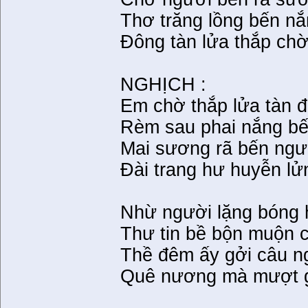
Thơ trăng lồng bến nắ
Đông tàn lửa thắp chờ
NGHỊCH :
Em chờ thắp lửa tàn 
Rèm sau phai nắng bến
Mai sương rã bến ngư
Đài trang hư huyễn lử
Nhừ người lặng bóng 
Thư tin bề bộn muộn 
Thề đêm ấy gởi câu n
Quê nương mà mượt gi