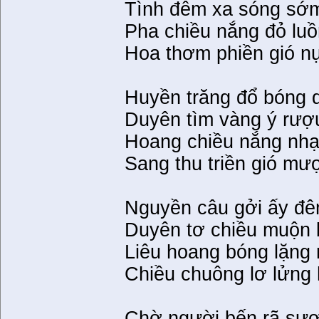
Tình đêm xa sóng sớm
Pha chiều nắng đỏ lu
Hoa thơm phiền gió n
Huyền trăng đổ bóng
Duyên tìm vàng ý rượ
Hoang chiều nắng nhạt
Sang thu triền gió m
Nguyền câu gởi ấy đê
Duyên tơ chiều muộn b
Liêu hoang bóng lặng
Chiều chuông lơ lửng 
Chờ người bến rã sư