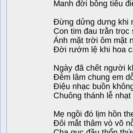
Manh đời bỗng tiêu đi
Đừng dửng dưng khi 
Con tim đau trằn trọc
Ánh mặt trời ôm mặt 
Đời rướm lệ khi hoa 
Ngày đã chết người k
Đêm lâm chung em d
Điệu nhạc buồn không
Chuông thánh lễ nhạt 
Mẹ ngồi đó lịm hồn th
Đôi mắt thâm vò võ nỗ
Cha gục đầu thổn thứ