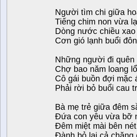
Người tìm chi giữa ho
Tiếng chim non vừa l
Dòng nước chiều xao
Cơn gió lạnh buổi đô
Những người đi quên 
Chợ bao năm loang l
Cô gái buồn đợi mặc 
Phải rời bỏ buổi cau 
Bà mẹ trẻ giữa đêm 
Đứa con yêu vừa bỡ 
Đêm miệt mài bên nét
Đành bỏ lại cả chặng