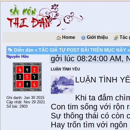
Home
Giới thiệu
Tác 
Diễn đàn
»
TÁC GIẢ TỰ POST BÀI TRÊN MỤC NÀY
»
Nguyên Hữu
gởi lúc 08:24:00 AM, 
LUẬN TÌNH YÊU
LUẬN TÌNH Y
Khi ta đắm chìm
Ghi danh: Jan 30 2015
Cập nhật: Nov 29 2021
Con tim sống với rộn 
Số bài: 2903
Sự thông thái có còn
Hay trốn tìm với ngôn 