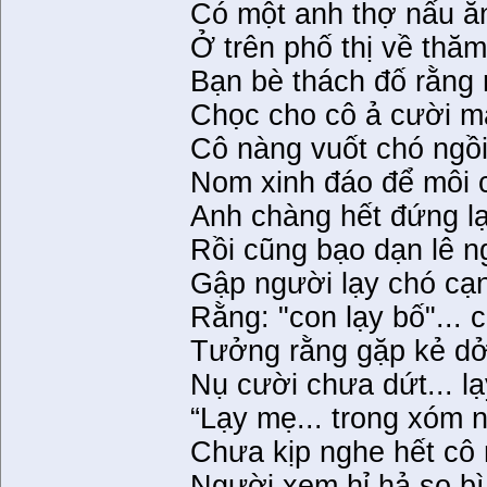
Có một anh thợ nấu ă
Ở trên phố thị về thăm
Bạn bè thách đố rằng 
Chọc cho cô ả cười mà
Cô nàng vuốt chó ngồi
Nom xinh đáo để môi c
Anh chàng hết đứng lạ
Rồi cũng bạo dạn lê 
Gập người lạy chó cạ
Rằng: "con lạy bố"... 
Tưởng rằng gặp kẻ dở
Nụ cười chưa dứt... l
“Lạy mẹ... trong xóm n
Chưa kịp nghe hết cô 
Người xem hỉ hả so bì