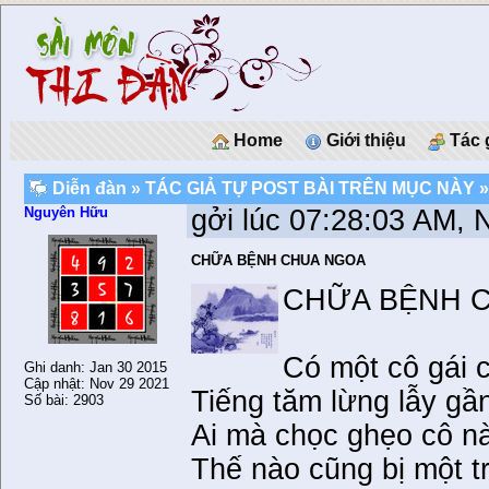
Home
Giới thiệu
Tác 
Diễn đàn
»
TÁC GIẢ TỰ POST BÀI TRÊN MỤC NÀY
»
Nguyên Hữu
gởi lúc 07:28:03 AM, 
CHỮA BỆNH CHUA NGOA
CHỮA BỆNH 
Có một cô gái 
Ghi danh: Jan 30 2015
Cập nhật: Nov 29 2021
Tiếng tăm lừng lẫy gầ
Số bài: 2903
Ai mà chọc ghẹo cô n
Thế nào cũng bị một t