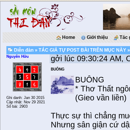
Home
Giới thiệu
Tác 
Diễn đàn
»
TÁC GIẢ TỰ POST BÀI TRÊN MỤC NÀY
»
Nguyên Hữu
gởi lúc 09:30:24 AM, 
BUÔNG
BUÔNG
* Thơ Thất ngô
(Gieo vần liền)
Ghi danh: Jan 30 2015
Cập nhật: Nov 29 2021
Số bài: 2903
Thực sự thì chẳng muố
Nhưng sân giận cứ dậ