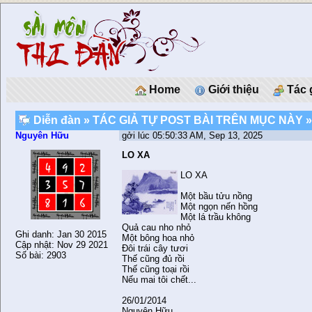
Home
Giới thiệu
Tác 
Diễn đàn
»
TÁC GIẢ TỰ POST BÀI TRÊN MỤC NÀY
»
Nguyên Hữu
gởi lúc 05:50:33 AM, Sep 13, 2025
LO XA
LO XA
Một bầu tửu nồng
Một ngọn nến hồng
Một lá trầu không
Quả cau nho nhỏ
Ghi danh: Jan 30 2015
Một bông hoa nhỏ
Cập nhật: Nov 29 2021
Đôi trái cây tươi
Số bài: 2903
Thế cũng đủ rồi
Thế cũng toại rồi
Nếu mai tôi chết...
26/01/2014
Nguyên Hữu