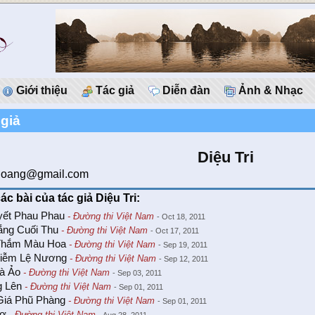
Giới thiệu
Tác giả
Diễn đàn
Ảnh & Nhạc
 giả
Diệu Tri
ihoang@gmail.com
ác bài của tác giả Diệu Tri:
yết Phau Phau
- Đường thi Việt Nam
- Oct 18, 2011
ắng Cuối Thu
- Đường thi Việt Nam
- Oct 17, 2011
hắm Màu Hoa
- Đường thi Việt Nam
- Sep 19, 2011
Diễm Lệ Nương
- Đường thi Việt Nam
- Sep 12, 2011
Và Ảo
- Đường thi Việt Nam
- Sep 03, 2011
 Lên
- Đường thi Việt Nam
- Sep 01, 2011
Giá Phũ Phàng
- Đường thi Việt Nam
- Sep 01, 2011
Tơ
- Đường thi Việt Nam