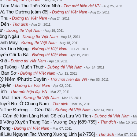
- Aug 28, 2011
 Tám Mùa Thu Thôn Xóm Nhỏ
- Thơ mới hiện đại VN
- Aug 25, 2011
 Và Thơ Đường [cảm đề]
- Đường thi Việt Nam
- Aug 25, 2011
 Thu
- Đường thi Việt Nam
- Aug 24, 2011
 Đến
- Thơ dịch
- Aug 24, 2011
Tư
- Đường thi Việt Nam
- Aug 19, 2011
ồng Ngâu
- Đường thi Việt Nam
- Aug 18, 2011
ranh Mây
- Đường thi Việt Nam
- Aug 18, 2011
Đời Tình Mộng
- Đường thi Việt Nam
- Jul 21, 2011
yến Cõi Ta Bà
- Đường thi Việt Nam
- Apr 19, 2011
 Khổ
- Đường thi Việt Nam
- Apr 18, 2011
g Tuồng - Muôn Thuở
- Đường thi Việt Nam
- Apr 14, 2011
i Ban Sơ
- Đường thi Việt Nam
- Apr 12, 2011
Kỷ Niệm /Phước Duyên
- Thơ mới hiện đại VN
- Apr 03, 2011
guyễn
- Đường thi Việt Nam
- Apr 02, 2011
ính
- Thơ mới hiện đại VN
- Mar 27, 2011
 Một Thời
- Đường thi Việt Nam
- Mar 15, 2011
uyết Rơi Ở Chung Nam
- Thơ dịch
- Mar 15, 2011
õi Thơ Đường --- Cửu Dật
- Đường thi Việt Nam
- Mar 14, 2011
- Cảm đề Kim Lăng Hoài Cổ của Lưu Vũ Tích
- Đường thi Việt Nam
- M
ũ Võng Xuyên Trang Tác - Vương Duy [699-759]
- Thơ dịch
- Mar 10, 20
Trọng
- Đường thi Việt Nam
- Mar 07, 2011
uế Lâu Nguyen Tac Vương Xương Linh [&?-756]
- Thơ dịch
- Mar 07, 2011