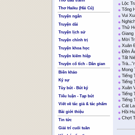
Thơ đấu tranh
Lộc Tr
Thơ Haiku (Hài Cú)
Tống 
Vui Xu
Truyện ngắn
Nghịc
Truyện dài
Thử Hỏ
Truyện lịch sử
Giang
Mời T
Truyện chính trị
Xuân 
Truyện khoa học
Đền Â
Truyện kiếm hiệp
Tất N
Trà...
Truyện cổ tích - Dân gian
Mong T
Biên khảo
Tiếng 
Ký sự
Tiếng
Xuân 
Tùy bút - Bút ký
Tiếng 
Tiểu luận - Tạp bút
Tiếng 
Viết về tác giả & tác phẩm
Cát L
Bài giới thiệu
Hồi H
Chợt T
Tin tức
Giải trí cuối tuần