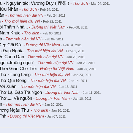
ại - Nguyên tác: Vương Duy ( 鹿柴 )
- Thơ dịch
- Mar 04, 2011
Hữu Nhân
- Thơ dịch
- Feb 24, 2011
ân
- Thơ mới hiện đại VN
- Feb 24, 2011
h
- Thơ mới hiện đại VN
- Feb 22, 2011
i Thăm Nhà...
- Đường thi Việt Nam
- Feb 08, 2011
 Nam Khúc
- Thơ dịch
- Feb 06, 2011
rà
- Thơ mới hiện đại VN
- Feb 04, 2011
Đẹp Cõi Đời
- Đường thi Việt Nam
- Feb 04, 2011
n Đáp Nghĩa
- Thơ mới hiện đại VN
- Feb 01, 2011
iên Canh Dần
- Thơ mới hiện đại VN
- Jan 25, 2011
"ngon..không ngon"
- Thơ mới hiện đại VN
- Jan 25, 2011
hời Gian Chớ Trôi
- Đường thi Việt Nam
- Jan 24, 2011
Thơ - Lâng Lâng
- Thơ mới hiện đại VN
- Jan 23, 2011
 Thơ Quí Đông
- Thơ mới hiện đại VN
- Jan 14, 2011
Với Xuân
- Thơ mới hiện đại VN
- Jan 13, 2011
Thơ Lại Gặp Trà Ngon
- Đường thi Việt Nam
- Jan 11, 2011
Thơ......Về nguồn
- Đường thi Việt Nam
- Jan 10, 2011
an
- Thơ mới hiện đại VN
- Jan 10, 2011
ương Ngẫu Thư
- Thơ dịch
- Jan 10, 2011
ỉnh
- Đường thi Việt Nam
- Jan 07, 2011