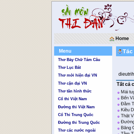
Home
Tác
Menu
Thơ Bảy Chữ Tám Câu
Thơ Lục Bát
dieutr
Thơ mới hiện đại VN
Thơ cận đại VN
Tất cả c
Thơ tân hình thức
Mái tu
Bến V
Cổ thi Việt Nam
Đằm T
Đường thi Việt Nam
Kiều 
Cổ Thi Trung Quốc
Thật 
Đường
Đường thi Trung Quốc
Băng 
Thơ các nước ngoài
Tằm 