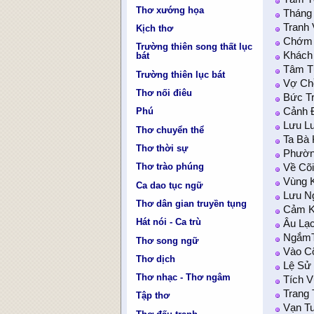
Thơ xướng họa
Tháng
Tranh
Kịch thơ
Chớm
Trường thiên song thất lục
Khách
bát
Tâm 
Trường thiên lục bát
Vợ Ch
Thơ nối điêu
Bức T
Phú
Cảnh 
Lưu Lu
Thơ chuyển thể
Ta Bà
Thơ thời sự
Phườn
Thơ trào phúng
Về Cõ
Vùng 
Ca dao tục ngữ
Lưu N
Thơ dân gian truyền tụng
Cảm K
Hát nói - Ca trù
Âu Lạc
NgắmT
Thơ song ngữ
Vào C
Thơ dịch
Lệ Sử 
Thơ nhạc - Thơ ngâm
Tích V
Trang 
Tập thơ
Vạn T