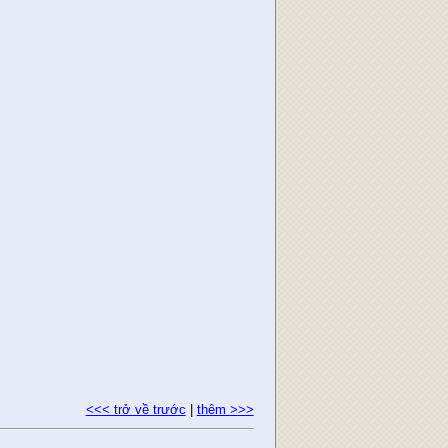
<<< trở về trước
|
thêm >>>